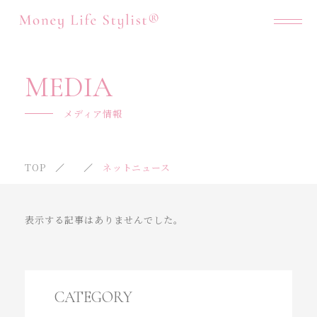
マネーライフスタイリストについて
MEDIA
サービス紹介
メディア情報
自己紹介
TOP
ネットニュース
ご利用の流れ
セミナー
表示する記事はありませんでした。
よくあるご質問
「MYマネーライフシュミレーション」
とは？
CATEGORY